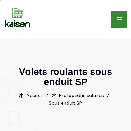
V
o
l
e
t
s
r
o
u
l
a
n
t
s
s
o
u
s
e
n
d
u
i
t
S
P
Accueil
Protections solaires
Sous enduit SP