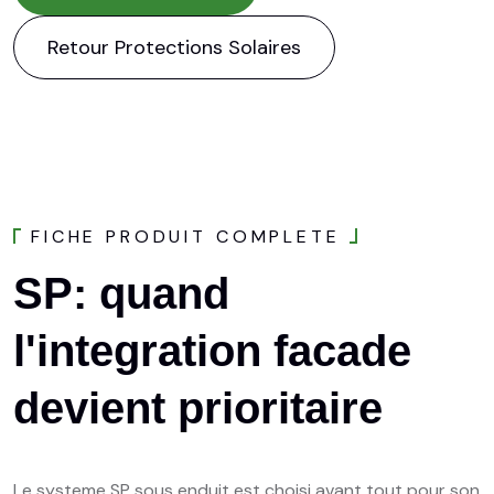
Retour Protections Solaires
F
I
C
H
E
P
R
O
D
U
I
T
C
O
M
P
L
E
T
E
SP:
quand
l'integration
facade
devient
prioritaire
Le systeme SP sous enduit est choisi avant tout pour son