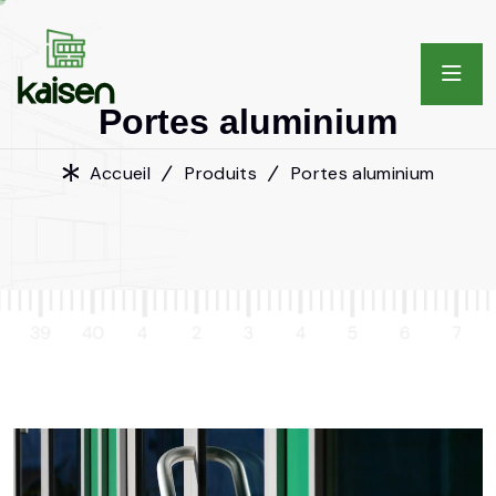
P
o
r
t
e
s
a
l
u
m
i
n
i
u
m
Accueil
Produits
Portes aluminium