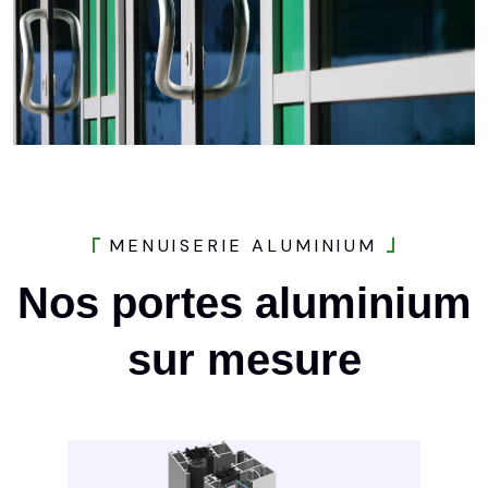
M
E
N
U
I
S
E
R
I
E
A
L
U
M
I
N
I
U
M
Nos
portes
aluminium
sur
mesure