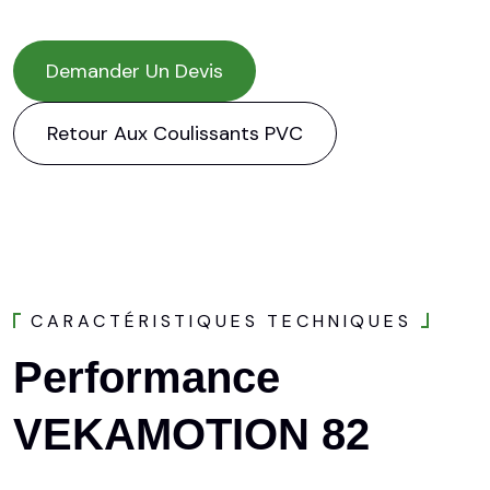
Demander Un Devis
Retour Aux Coulissants PVC
C
A
R
A
C
T
É
R
I
S
T
I
Q
U
E
S
T
E
C
H
N
I
Q
U
E
S
Performance
VEKAMOTION
82