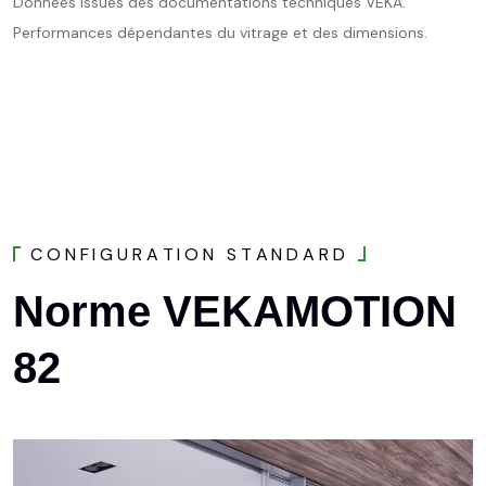
Données issues des documentations techniques VEKA.
Performances dépendantes du vitrage et des dimensions.
C
O
N
F
I
G
U
R
A
T
I
O
N
S
T
A
N
D
A
R
D
Norme
VEKAMOTION
82