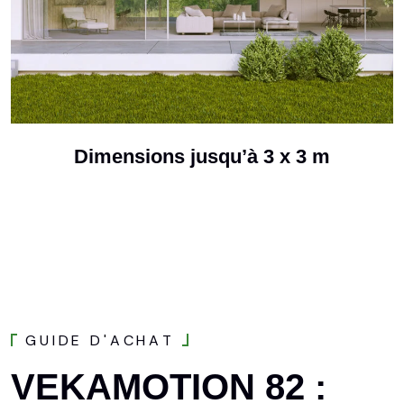
Dimensions jusqu’à 3 x 3 m
G
U
I
D
E
D
'
A
C
H
A
T
VEKAMOTION
82
: