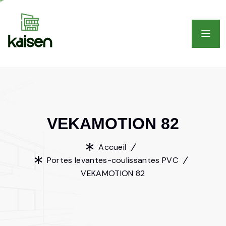
V
E
K
A
M
O
T
I
O
N
8
2
Accueil
Portes levantes-coulissantes PVC
VEKAMOTION 82