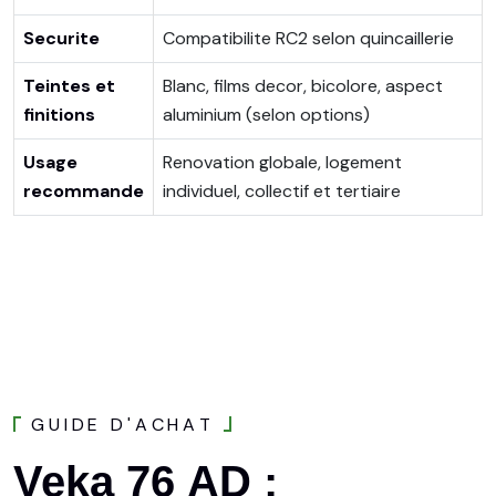
Securite
Compatibilite RC2 selon quincaillerie
Teintes et
Blanc, films decor, bicolore, aspect
finitions
aluminium (selon options)
Usage
Renovation globale, logement
recommande
individuel, collectif et tertiaire
G
U
I
D
E
D
'
A
C
H
A
T
Veka
76
AD
: