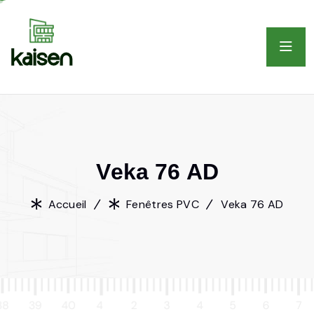
V
e
k
a
7
6
A
D
Accueil
Fenêtres PVC
Veka 76 AD