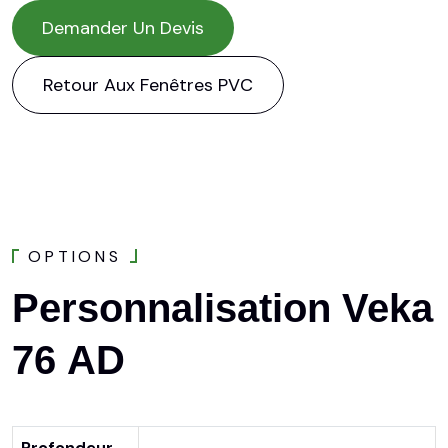
Demander Un Devis
Retour Aux Fenêtres PVC
O
P
T
I
O
N
S
Personnalisation
Veka
76
AD
Profondeur