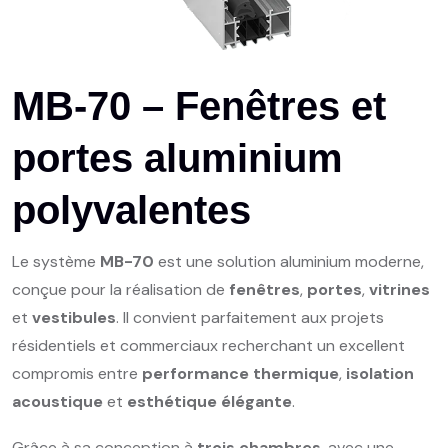
MB-70 – Fenêtres et
portes aluminium
polyvalentes
Le système
MB-70
est une solution aluminium moderne,
conçue pour la réalisation de
fenêtres
,
portes
,
vitrines
et
vestibules
. Il convient parfaitement aux projets
résidentiels et commerciaux recherchant un excellent
compromis entre
performance thermique
,
isolation
acoustique
et
esthétique élégante
.
Grâce à sa conception à
trois chambres
, avec une