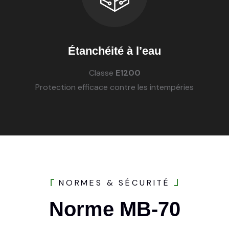
Étanchéité à l’eau
Classe
E1200
Protection efficace contre les intempéries
N
O
R
M
E
S
&
S
É
C
U
R
I
T
É
Norme
MB-70