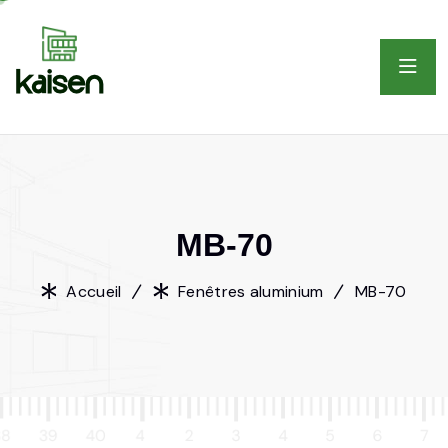
M
B
-
7
0
Accueil
Fenêtres aluminium
MB-70