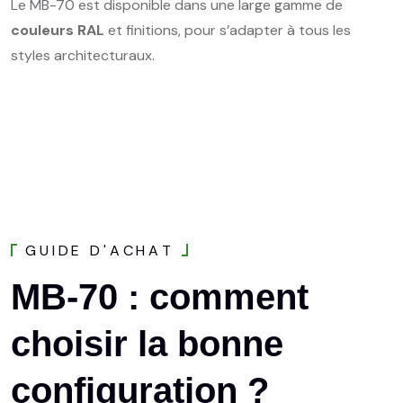
Le MB-70 est disponible dans une large gamme de
couleurs RAL
et finitions, pour s’adapter à tous les
styles architecturaux.
G
U
I
D
E
D
'
A
C
H
A
T
MB-70
:
comment
choisir
la
bonne
configuration
?