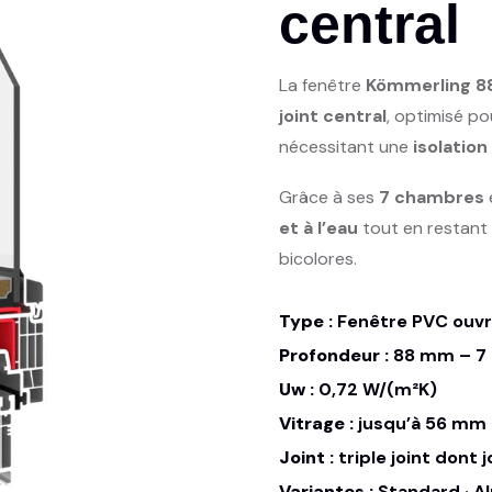
central
La fenêtre
Kömmerling 8
joint central
, optimisé po
nécessitant une
isolatio
Grâce à ses
7 chambres
et à l’eau
tout en restant é
bicolores.
Type :
Fenêtre PVC ouvra
Profondeur :
88 mm – 7
Uw :
0,72 W/(m²K)
Vitrage :
jusqu’à 56 mm
Joint :
triple joint dont j
Variantes :
Standard · Al