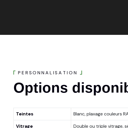
P
E
R
S
O
N
N
A
L
I
S
A
T
I
O
N
Options
disponi
Teintes
Blanc, plaxage couleurs RAL
Vitrage
Double ou triple vitrage, 