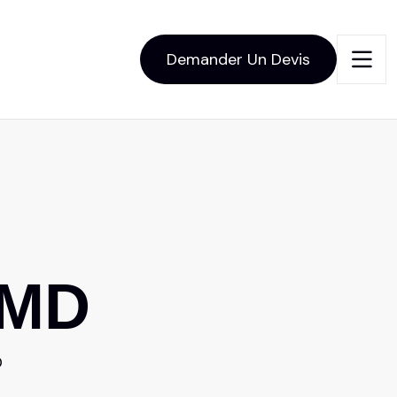
Demander Un Devis
M
D
D