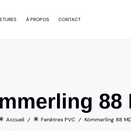
ETURES
À PROPOS
CONTACT
m
m
e
r
l
i
n
g
8
8
Accueil
Fenêtres PVC
Kömmerling 88 M