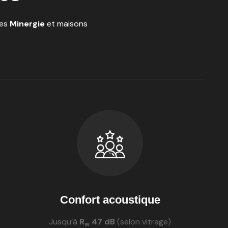
ces
Minergie
et maisons
Confort acoustique
Jusqu’à
R
47 dB
(selon vitrage)
w