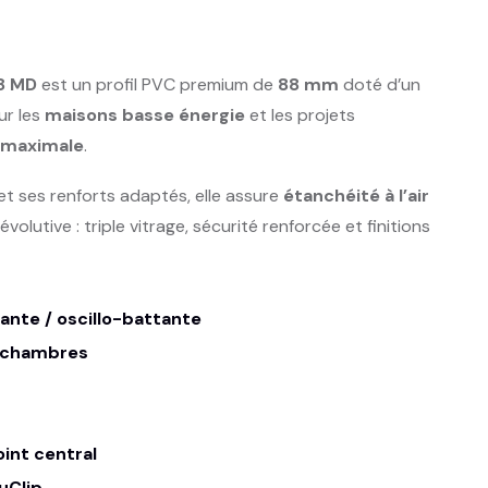
8 MD
est un profil PVC premium de
88 mm
doté d’un
ur les
maisons basse énergie
et les projets
n maximale
.
et ses renforts adaptés, elle assure
étanchéité à l’air
volutive : triple vitrage, sécurité renforcée et finitions
nte / oscillo-battante
 chambres
oint central
uClip