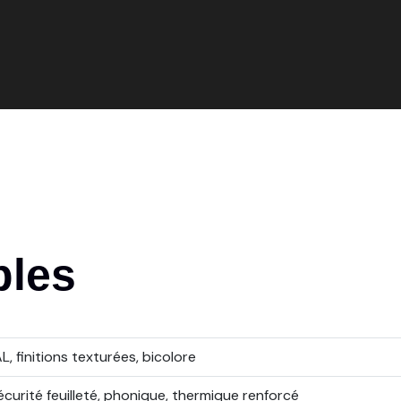
bles
, finitions texturées, bicolore
sécurité feuilleté, phonique, thermique renforcé