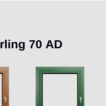
ling
70
AD