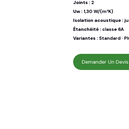
Joints :
2
Uw :
1,30 W/(m²K)
Isolation acoustique :
ju
Étanchéité :
classe 6A
Variantes :
Standard · Pl
Demander Un Devis