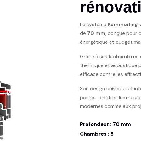
rénovat
Le système
Kömmerling 
de
70 mm
, conçue pour 
énergétique et budget maî
Grâce à ses
5 chambres
thermique et acoustique p
efficace contre les effract
Son design universel et in
portes-fenêtres lumineus
modernes comme aux proje
Profondeur :
70 mm
Chambres :
5