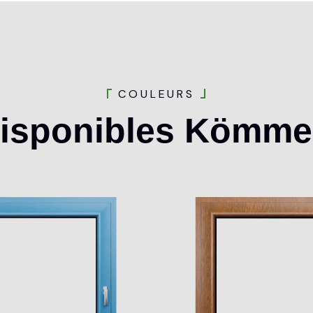
C
O
U
L
E
U
R
S
isponibles
Kömmer