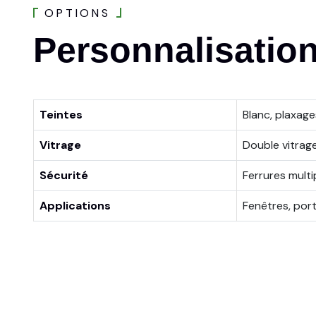
O
P
T
I
O
N
S
Personnalisatio
Teintes
Blanc, plaxage
Vitrage
Double vitrage
Sécurité
Ferrures multi
Applications
Fenêtres, port