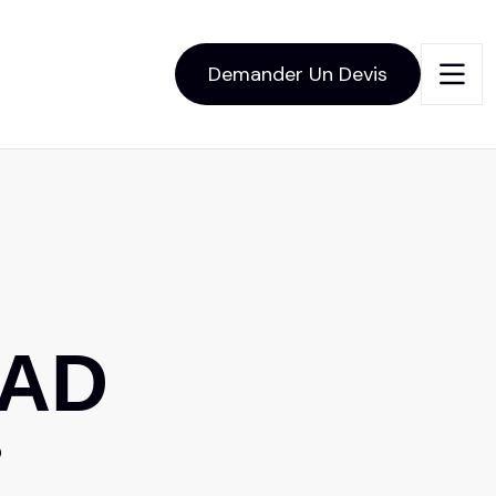
Demander Un Devis
A
D
D