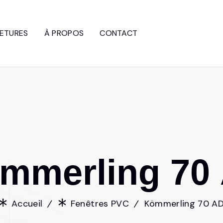
ETURES
À PROPOS
CONTACT
m
m
e
r
l
i
n
g
7
0
Accueil
Fenêtres PVC
Kömmerling 70 A