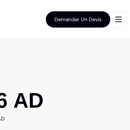
Demander Un Devis
6
A
D
AD