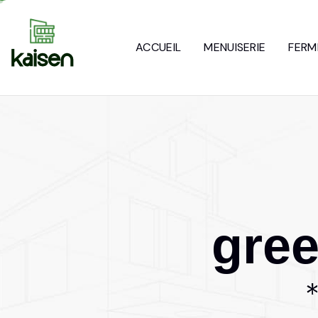
ACCUEIL
MENUISERIE
FERM
g
r
e