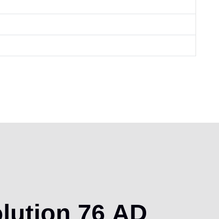
lution
76
AD