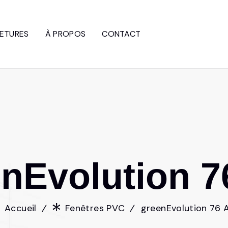
ETURES
À PROPOS
CONTACT
e
n
E
v
o
l
u
t
i
o
n
7
Accueil
Fenêtres PVC
greenEvolution 76 