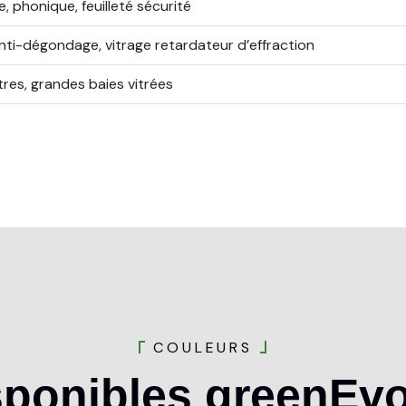
e, phonique, feuilleté sécurité
anti-dégondage, vitrage retardateur d’effraction
res, grandes baies vitrées
C
O
U
L
E
U
R
S
sponibles
greenEvo