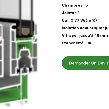
Chambres :
5
Joints :
2
Uw :
0,77 W/(m²K)
Isolation acoustique :
ju
Vitrage :
jusqu’à 48 mm
Étanchéité :
9A
Demander Un Devis