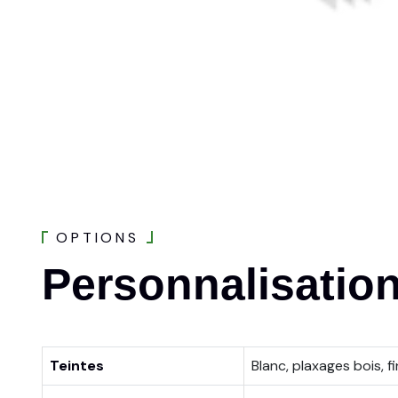
O
P
T
I
O
N
S
Personnalisatio
Teintes
Blanc, plaxages bois, fi